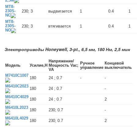
2,5M
MT8-
230S-
230; 3
выдвигается
1
0.4
1
NC
MT8-
230S-
230; 3
втягивается
1
0.4
1
NO
Электроприводы Honeywell, 3-pt., 6,5 мм, 180 Нм, 2,5 мин
Напряжение/
Ручное
Концевой
Модель
Усилие,Н
Мощность Vac;
управление
выключатель
VA
M7410C1007
180
24 ; 0.7
-
-
M6410C2023
180
24 ; 0.7
-
M6410C4029
180
24 ; 0.7
2
M6410L2023
180
230; 0.7
-
M6410L4029
180
230; 0.7
2