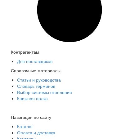
Контрагентам
Для поставщиков
Справочные материалы
Статьи и руководства
Словарь терминов
15332 HERZ 1552411 Клапан ручной радиаторный прямой,
Выбор системы отопления
1/2", Kvs 3,0 м3/час, PN 10 бар, 110°C, с точной
Книжная полка
предварительной настройкой.
Под заказ
Цена:
3 232
р.
Навигация по сайту
ваша скидка:
0
р.
Каталог
Оплата и доставка
Контакты