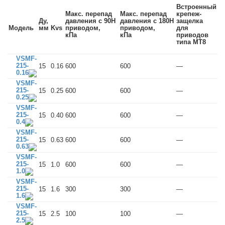
Встроенный
Макс. перепад
Макс. перепад
крепеж-
Ду,
давления с 90Н
давления с 180Н
защелка
Модель
мм
Kvs
приводом,
приводом,
для
кПа
кПа
приводов
типа MT8
VSMF-
215-
15
0.16
600
600
—
0.16
VSMF-
215-
15
0.25
600
600
—
0.25
VSMF-
215-
15
0.40
600
600
—
0.4
VSMF-
215-
15
0.63
600
600
—
0.63
VSMF-
215-
15
1.0
600
600
—
1.0
VSMF-
215-
15
1.6
300
300
—
1.6
VSMF-
215-
15
2.5
100
100
—
2.5