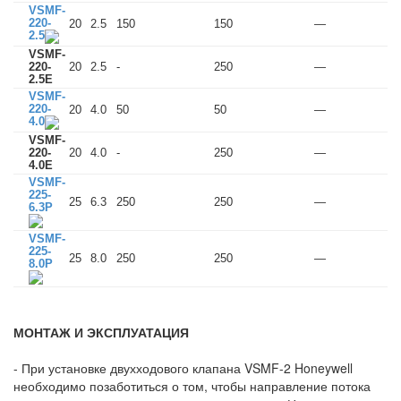
VSMF-
220-
20
2.5
150
150
—
2.5
VSMF-
220-
20
2.5
-
250
—
2.5E
VSMF-
220-
20
4.0
50
50
—
4.0
VSMF-
220-
20
4.0
-
250
—
4.0E
VSMF-
225-
25
6.3
250
250
—
6.3P
VSMF-
225-
25
8.0
250
250
—
8.0P
МОНТАЖ И ЭКСПЛУАТАЦИЯ
- При установке двухходового клапана VSMF-2 Honeywell
необходимо позаботиться о том, чтобы направление потока