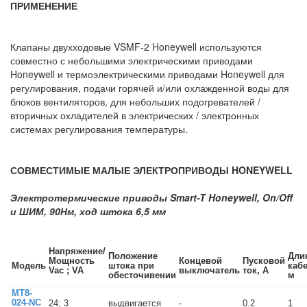
ПРИМЕНЕНИЕ
Клапаны двухходовые VSMF-2 Honeywell используются
совместно с небольшими электрическими приводами
Honeywell и термоэлектрическими приводами Honeywell для
регулирования, подачи горячей и/или охлажденной воды для
блоков вентиляторов, для небольших подогревателей /
вторичных охладителей в электрических / электронных
системах регулирования температуры.
СОВМЕСТИМЫЕ МАЛЫЕ ЭЛЕКТРОПРИВОДЫ HONEYWELL
Электротермические приводы Smart-T Honeywell, On/Off
и ШИМ, 90Нм, ход штока 6,5 мм
Напряжение/
Положение
Дли
Мощность
Концевой
Пусковой
Модель
штока при
кабе
Vac ; VA
выключатель
ток, А
обесточивении
м
MT8-
024-NC
24; 3
выдвигается
-
0.2
1