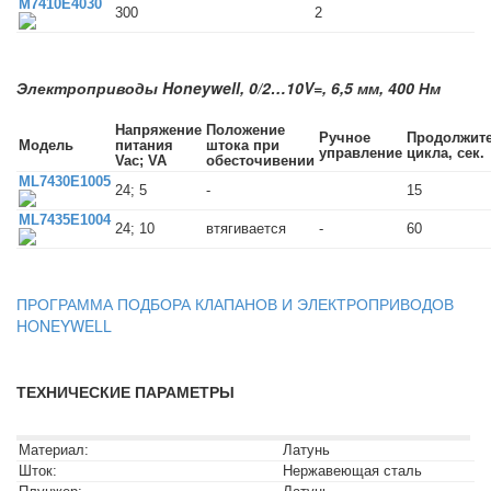
M7410E4030
300
2
Электроприводы Honeywell, 0/2…10V=, 6,5 мм, 400 Нм
Напряжение
Положение
Ручное
Продолжит
Модель
питания
штока при
управление
цикла, сек.
Vac; VA
обесточивении
ML7430E1005
24; 5
-
15
ML7435E1004
24; 10
втягивается
-
60
ПРОГРАММА ПОДБОРА КЛАПАНОВ И ЭЛЕКТРОПРИВОДОВ
HONEYWELL
ТЕХНИЧЕСКИЕ ПАРАМЕТРЫ
Материал:
Латунь
Шток:
Нержавеющая сталь