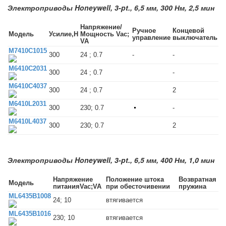
Электроприводы Honeywell, 3-pt., 6,5 мм, 300 Нм, 2,5 мин
Напряжение/
Ручное
Концевой
Модель
Усилие,Н
Мощность Vac;
управление
выключатель
VA
M7410C1015
300
24 ; 0.7
-
-
M6410C2031
300
24 ; 0.7
-
M6410C4037
300
24 ; 0.7
2
M6410L2031
300
230; 0.7
-
M6410L4037
300
230; 0.7
2
Электроприводы Honeywell, 3-pt., 6,5 мм, 400 Нм, 1,0 мин
Напряжение
Положение штока
Возвратная
Модель
питанияVac;VA
при обесточивении
пружина
ML6435B1008
24; 10
втягивается
ML6435B1016
230; 10
втягивается