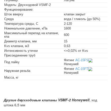
Плунжер:
Латунь
Модель: Двухходовой VSMF-2
Функционирование:
Шток вверху
клапан закрыт
Среда
вода / гликоль (до 50%)
Температура среды, C
2-120
Номинальное давление, кПа
1600
Максимальный перепад на клапане,
600
кпа
Диаметр клапана, мм
15
Kvs клапана, м3
0,63
Интенсивность утечки
<=0,02% от Kvs
Присоединение труб
Фитинг
AC-15FS
Под пайку
Honeywell
Фитинг
AC-15FT
Наружная резьба
Honeywell
Масса, кг
Другие двухходовые клапаны VSMF-2 Honeywell
, ход
штока 6,5 мм