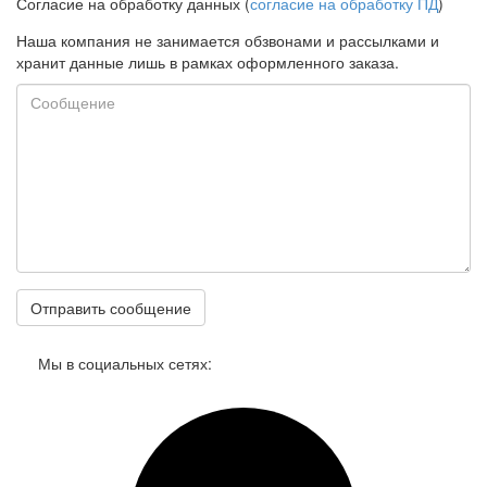
Согласие на обработку данных (
согласие на обработку ПД
)
Цена:
11 694
р.
Наша компания не занимается обзвонами и рассылками и
ваша скидка:
0
р.
хранит данные лишь в рамках оформленного заказа.
Сообщение
18161 Honeywell TM200-3/4A Термостатический клапан с
Мы в социальных сетях:
защитой от ошпаривания, 3/4", 30 - 60С, 27 л/мин
Под заказ
Цена:
36 671
р.
ваша скидка:
0
р.