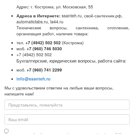
19827 NTC10-02 Датчик температуры, 10 кОм, -55...+230 °C,
Адрес: г. Кострома, ул. Московская, 55
5 мм, кабель 2 м
В наличии:
Адреса в Интернете:
ssanteh.ru, свой-сантехник.рф,
automaticlabs.ru, la44.ru
Цена:
2 726
р.
Технические вопросы, сантехника, отопление,
ваша скидка:
0
р.
организация работ, наличие товара:
тел.
+7 (4942) 502 502
(Кострома)
моб.
+7 (960) 746 5030
+7 (4942) 502 502
Бухгалтерские, юридические вопросы, работа сайта:
моб.
+7 (960) 741 2299
info@ssanteh.ru
Мы с удовольствием ответим на любые ваши вопросы,
напишите нам!
Имя
14648 HERZ, 1220606 Кран шаровой MODUL ВР-ВР 2" длин
Email
ручка PN25
Под заказ