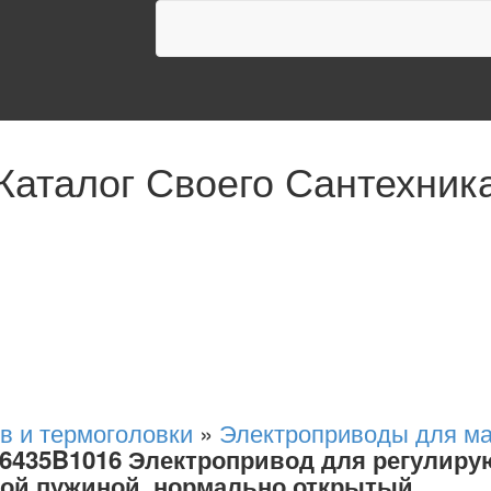
Каталог Своего Сантехник
в и термоголовки
»
Электроприводы для м
L6435B1016 Электропривод для регулирую
тной пужиной, нормально открытый