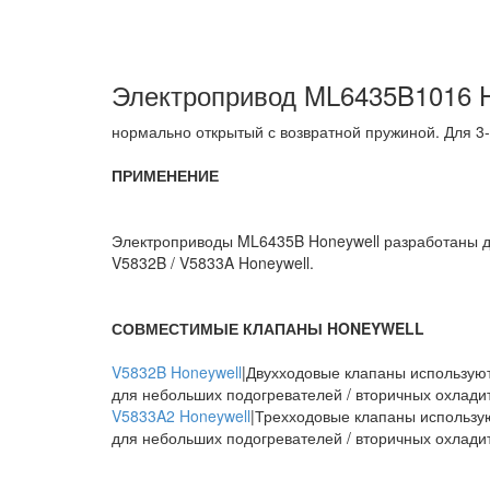
Электропривод ML6435B1016 H
нормально открытый с возвратной пружиной. Для 3-
ПРИМЕНЕНИЕ
Электроприводы ML6435B Honeywell разработаны 
V5832B / V5833A Honeywell.
СОВМЕСТИМЫЕ КЛАПАНЫ HONEYWELL
V5832B Honeywell
|Двухходовые клапаны используют
для небольших подогревателей / вторичных охладит
V5833A2 Honeywell
|Трехходовые клапаны использу
для небольших подогревателей / вторичных охладит