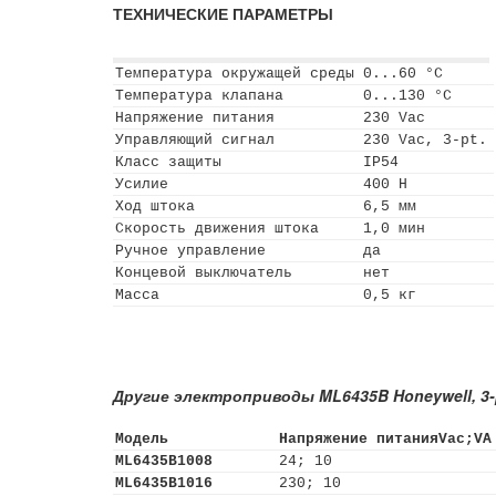
ТЕХНИЧЕСКИЕ ПАРАМЕТРЫ
Температура окружащей среды
0...60 °C
Температура клапана
0...130 °C
Напряжение питания
230 Vac
Управляющий сигнал
230 Vac, 3-pt.
Класс защиты
IP54
Усилие
400 Н
Ход штока
6,5 мм
Скорость движения штока
1,0 мин
Ручное управление
да
Концевой выключатель
нет
Масса
0,5 кг
Другие электроприводы ML6435B Honeywell, 3-pt.
Модель
Напряжение питанияVac;VA
ML6435B1008
24; 10
ML6435B1016
230; 10