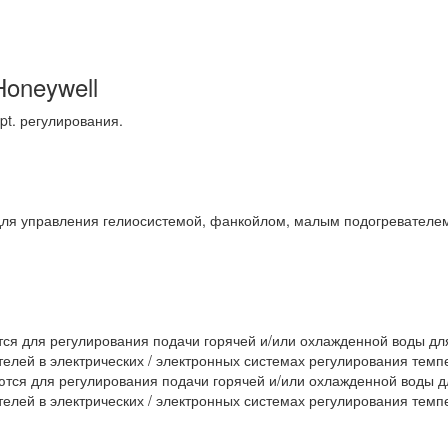
oneywell
pt. регулирования.
для управления гелиосистемой, фанкойлом, малым подогревателе
ся для регулирования подачи горячей и/или охлажденной воды дл
елей в электрических / электронных системах регулирования темп
ются для регулирования подачи горячей и/или охлажденной воды д
елей в электрических / электронных системах регулирования темп