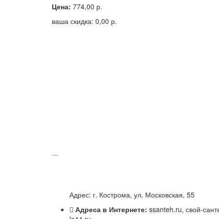
Цена:
774,00
р.
ваша скидка:
0,00
р.
18983 Штуцер для присоединения шланга 1/2" ВР 
Под заказ
Цена:
0,00
р.
Адрес: г. Кострома, ул. Московская, 55
ваша скидка:
0,00
р.
Адреса в Интернете:
ssanteh.ru, свой-сант