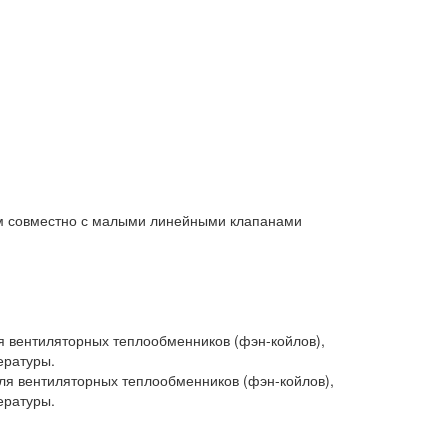
м совместно с малыми линейными клапанами
я вентиляторных теплообменников (фэн-койлов),
ературы.
ля вентиляторных теплообменников (фэн-койлов),
ературы.