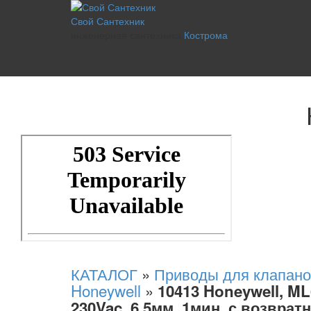
Свой Сантехник
инженерная сантехника
Кострома
КАТАЛОГ
»
Приводы для клапано
Honeywell
»
10413 Honeywell, M
230Vac, 6,5мм, 1мин, с возвра