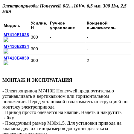
Электроприводы Honeywell, 0/2…10V=, 6,5 мм, 300 Нм, 2,5
мин
Усилие,
Ручное
Концевой
Модель
Н
управление
выключатель
M7410E1028
300
-
-
M7410E2034
300
-
M7410E4030
300
2
МОНТАЖ И ЭКСПЛУАТАЦИЯ
- Электропривод M7410E Honeywell предпочтительно
устанавливать в вертикальном или горизонтальном
положении. Перед установкой ознакомьтесь инструкцией по
монтажу электропривода.
- Привод просто одевается на клапан. Надеть и накрутить
гайку.
- Посадочный размер М30х1,5. Для установки привода на
клапаны других типоразмеров доступны для заказа
переходные адаптеры