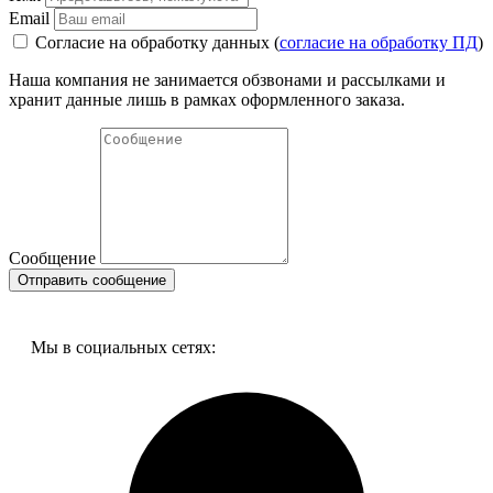
Под заказ
Email
Согласие на обработку данных (
согласие на обработку ПД
)
Цена:
1 736
р.
Наша компания не занимается обзвонами и рассылками и
ваша скидка:
0
р.
хранит данные лишь в рамках оформленного заказа.
Сообщение
Мы в социальных сетях:
14990 HERZ, 1400717 Автомат регулятор перепада давления
Ду 65 фл. 750-10000 л/ч
Под заказ