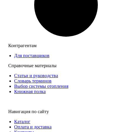
Цена:
119 224
р.
ваша скидка:
0
р.
Контрагентам
Для поставщиков
Справочные материалы
Статьи и руководства
Словарь терминов
Выбор системы отопления
19783 Ниппель переходной НР 2" х 1 1/2"
Книжная полка
Под заказ
Цена:
0,00
р.
Навигация по сайту
ваша скидка:
0,00
р.
Каталог
Оплата и доставка