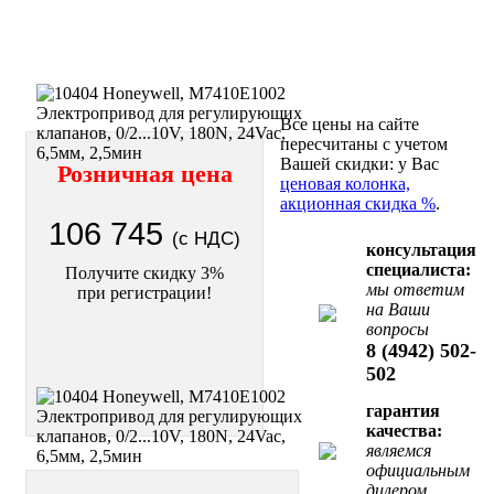
Все цены на сайте
пересчитаны с учетом
Вашей скидки: у Вас
Розничная цена
ценовая колонка,
акционная скидка %
.
106 745
(с НДС)
консультация
специалиста:
Получите скидку 3%
мы ответим
при регистрации!
на Ваши
вопросы
8 (4942) 502-
502
гарантия
качества:
являемся
официальным
дилером