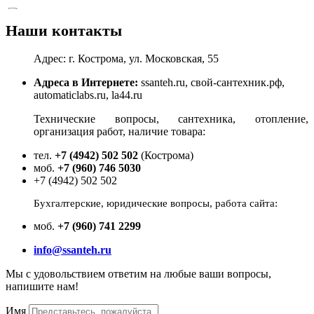
Наши контакты
15151 HERZ, 1412563 Вентиль запорный Штремакс-D 1"
Под заказ
Адрес: г. Кострома, ул. Московская, 55
Цена:
8 559
р.
Адреса в Интернете:
ssanteh.ru, свой-сантехник.рф,
automaticlabs.ru, la44.ru
ваша скидка:
0
р.
Технические вопросы, сантехника, отопление,
организация работ, наличие товара:
тел.
+7 (4942) 502 502
(Кострома)
моб.
+7 (960) 746 5030
+7 (4942) 502 502
Бухгалтерские, юридические вопросы, работа сайта:
моб.
+7 (960) 741 2299
info@ssanteh.ru
Мы с удовольствием ответим на любые ваши вопросы,
напишите нам!
15393 HERZ, 1621905 Муфта переходная 1"х3/4"
Имя