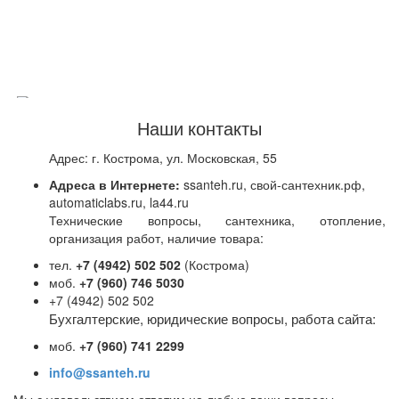
Наши контакты
22108 Honeywell H7012A1010 Датчик влажности в
Адрес: г. Кострома, ул. Московская, 55
помещении, 5 ... 95 %rh, (0...10V), IP30
Под заказ
Адреса в Интернете:
ssanteh.ru, свой-сантехник.рф,
automaticlabs.ru, la44.ru
Цена:
37 149
р.
Технические вопросы, сантехника, отопление,
ваша скидка:
0
р.
организация работ, наличие товара:
тел.
+7 (4942) 502 502
(Кострома)
моб.
+7 (960) 746 5030
+7 (4942) 502 502
Бухгалтерские, юридические вопросы, работа сайта:
моб.
+7 (960) 741 2299
info@ssanteh.ru