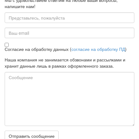
Мы с удовольствием ответим на любые ваши вопросы,
напишите нам!
Имя
23780 POER PTG10_433 Gateway (WiFi хаб) для термостатов
Email
POER 433МГц
Под заказ
Согласие на обработку данных (
согласие на обработку ПД
)
Цена:
3 982
р.
Наша компания не занимается обзвонами и рассылками и
ваша скидка:
0
р.
хранит данные лишь в рамках оформленного заказа.
Сообщение