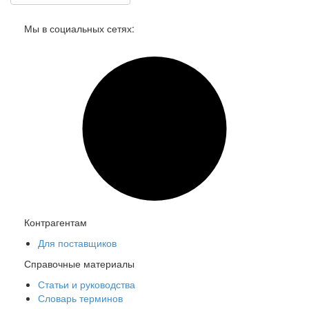
16098 HERZ, 1726200 Термоголовка "Стандарт" с
Мы в социальных сетях:
увеличенным ходом штока
Под заказ
Цена:
4 345
р.
ваша скидка:
0
р.
Контрагентам
Для поставщиков
Справочные материалы
Статьи и руководства
16266 HERZ 1776021 Клапан термостатический проходной,
Словарь терминов
DN10, 1/2", PN16, Kvs 0,16 м3/час, 130 °C