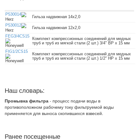
P530014
Гильза надвижная 14x2,0
Herz
P530012
Гильза надвижная 12x2,0
Herz
FEG3/4CS15
Комплект компрессионных соединений для медных
труб и труб из мягкой стали (2 шт.) 3/4" ВР х 15 мм
Honeywell
FIG1/2CS15
Комплект компрессионных соединений для медных
труб и труб из мягкой стали (2 шт.) 1/2" НР x 15 мм
Honeywell
Наш словарь:
Промывка фильтра
- процесс подачи воды в
противоположном рабочему току фильтруемой воды
применяется для выноса скопившихся взвесей.
Ранее посещенные