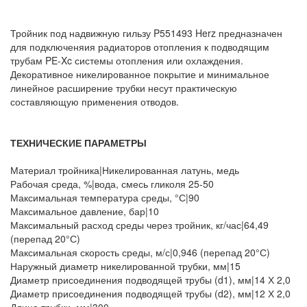
Тройник под надвижную гильзу P551493 Herz предназначен
для подключеняия радиаторов отопления к подводящим
трубам PE-Xc системы отопления или охлаждения.
Декоративное никелированное покрытие и минимальное
линейное расширение трубки несут практическую
составляющую применения отводов.
ТЕХНИЧЕСКИЕ ПАРАМЕТРЫ
Материал тройника|Никелированная латунь, медь
Рабочая среда, %|вода, смесь гликоля 25-50
Максимальная температура среды, °С|90
Максимальное давление, бар|10
Максимальный расход среды через тройник, кг/час|64,49
(перепад 20°С)
Максимальная скорость среды, м/с|0,946 (перепад 20°С)
Наружный диаметр никелированной трубки, мм|15
Диаметр присоединения подводящей трубы (d1), мм|14 Х 2,0
Диаметр присоединения подводящей трубы (d2), мм|12 Х 2,0