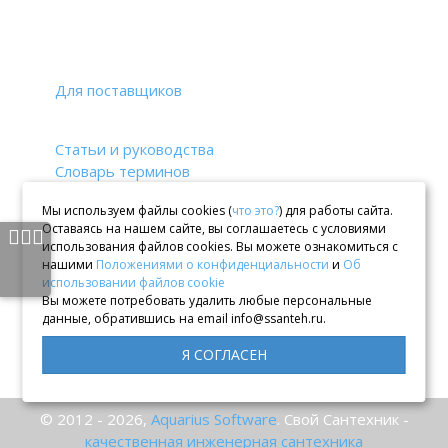
Контрагентам
Для поставщиков
Справочные материалы
Статьи и руководства
Словарь терминов
Выбор системы отопления
Мы используем файлы cookies (
что это?
) для работы сайта.
Книжная полка
Оставаясь на нашем сайте, вы соглашаетесь с условиями
использования файлов cookies. Вы можете ознакомиться с
нашими
Положениями о конфиденциальности
и
Об
Навигация по сайту
использовании файлов cookie
Каталог
Вы можете потребовать удалить любые персональные
Оплата и доставка
данные, обратившись на email info@ssanteh.ru.
Контакты
Я СОГЛАСЕН
Поликика конфиденциальности
© 2012 -
2026,
Aquarius Software
. Свой Сантехник -
качественная инженерная сантехника