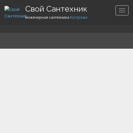
Свой Сантехник
МЕН
инженерная сантехника
Кострома
"Thera-3 "
0
0