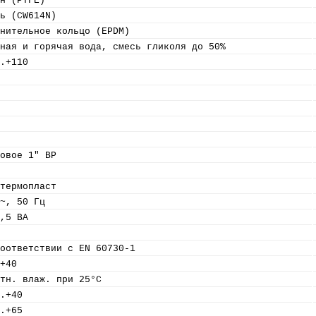
н (PTFE)
ь (CW614N)
нительное кольцо (EPDM)
ная и горячая вода, смесь гликоля до 50%
.+110
овое 1" ВР
термопласт
~, 50 Гц
,5 ВА
оответствии с EN 60730-1
+40
тн. влаж. при 25°C
.+40
.+65