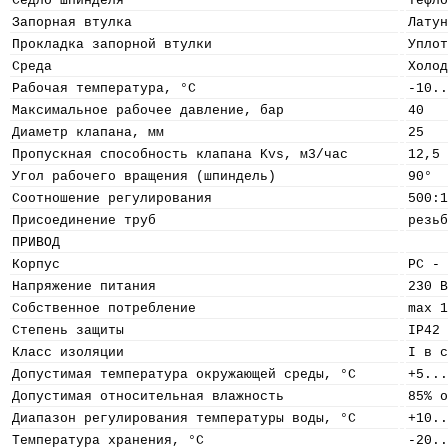
Седло шпинделя
Тефло
Запорная втулка
Латун
Прокладка запорной втулки
Уплот
Среда
Холод
Рабочая температура, °С
-10..
Максимальное рабочее давление, бар
40
Диаметр клапана, мм
25
Пропускная способность клапана Kvs, м3/час
12,5
Угол рабочего вращения (шпиндель)
90°
Cоотношение регулирования
500:1
Присоединение труб
резьб
ПРИВОД
Корпус
PC - 
Напряжение питания
230 В
Собственное потребление
max 1
Степень защиты
IP42
Класс изоляции
I в с
Допустимая температура окружающей среды, °C
+5...
Допустимая относительная влажность
85% о
Диапазон регулирования температуры воды, °C
+10..
Температура хранения, °C
-20..