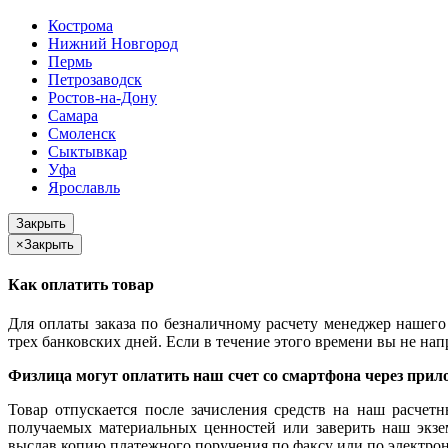
Кострома
Нижний Новгород
Пермь
Петрозаводск
Ростов-на-Дону
Самара
Смоленск
Сыктывкар
Уфа
Ярославль
Закрыть
×
Закрыть
Как оплатить товар
Для оплаты заказа по безналичному расчету менеджер нашего 
трех банковских дней. Если в течение этого времени вы не на
Физлица могут оплатить наш счет со смартфона через прил
Товар отпускается после зачисления средств на наш расчет
получаемых материальных ценностей или заверить наш экзем
выслав копию платежного поручения по факсу или по электрон