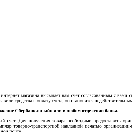
интернет-магазина высылает вам счет согласованным с вами сп
правили средства в оплату счета, он становится недействительн
ожение Сбербанк-онлайн или в любом отделении банка.
ный счет. Для получения товара необходимо предоставить ори
пляр товарно-транспортной накладной печатью организации-п
ной почте.